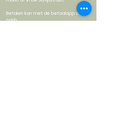
Betalen kan met de betaalapp of
cash.
Privacyverklaring
Cookiebeleid
Algemene voorwaarden
Tarieven, Annulaties en Praktische
info