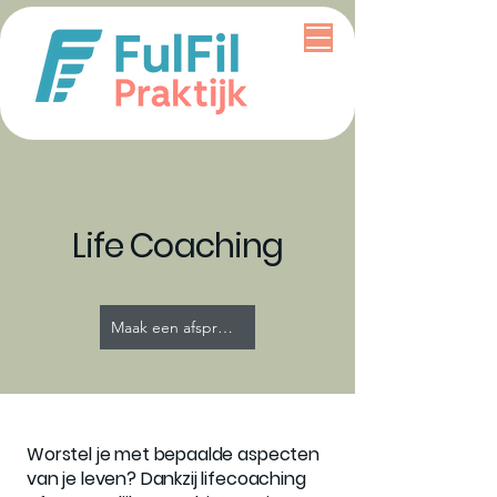
Life Coaching
Maak een afspraak
Worstel je met bepaalde aspecten
van je leven? Dankzij lifecoaching