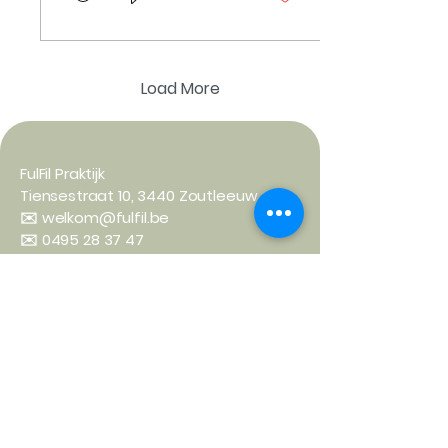
Load More
FulFil Praktijk
Tiensestraat 10, 3440 Zoutleeuw
✉️ welkom@fulfil.be
✉️
0495 28 37 47
Praktisch
De Tiensestraat is parkeervrij.
Parkeren kan je op de parking aan
Tiensestraat 39, of daar het straatje
in, aan de parking van het rusthuis.
Parkeren kan ook aan de kerk op de
markt of in de Schipstraat.