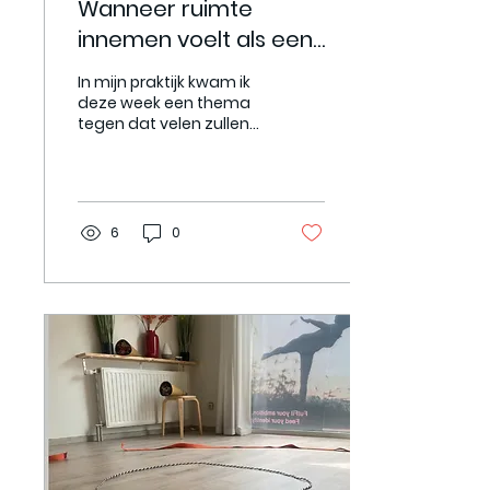
Wanneer ruimte
innemen voelt als een
risico
In mijn praktijk kwam ik
deze week een thema
tegen dat velen zullen
herkennen: ruimte
innemen. Een stem
durven hebben. Je visie
uiten,...
6
0