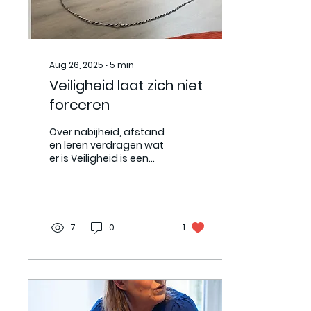
Aug 26, 2025
∙
5
min
Veiligheid laat zich niet
forceren
Over nabijheid, afstand
en leren verdragen wat
er is Veiligheid is een
woord dat in therapie
en coaching vaak
terugkomt. Als
therapeut...
7
0
1