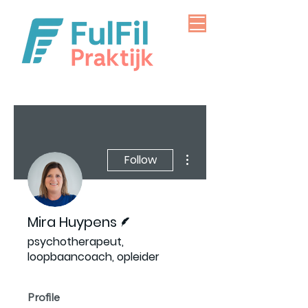
More actions
Follow
Writer
Mira Huypens
psychotherapeut,
loopbaancoach, opleider
Profile