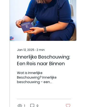
Jan 12, 2025
∙
2
min
Innerlijke Beschouwing:
Een Reis naar Binnen
Wat is Innerlijke
Beschouwing? Innerlijke
beschouwing – een
term die we vaak horen,
maar wat betekent het
eigenlijk? In essentie
gaat het...
1
0